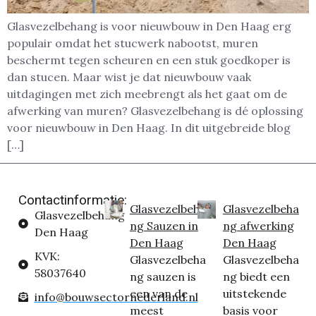
Glasvezelbehang is voor nieuwbouw in Den Haag erg
populair omdat het stucwerk nabootst, muren
beschermt tegen scheuren en een stuk goedkoper is
dan stucen. Maar wist je dat nieuwbouw vaak
uitdagingen met zich meebrengt als het gaat om de
afwerking van muren? Glasvezelbehang is dé oplossing
voor nieuwbouw in Den Haag. In dit uitgebreide blog
[…]
Contactinformatie:
Glasvezelbeha
Glasvezelbeha
Glasvezelbehang
ng Sauzen in
ng afwerking
Den Haag
Den Haag
Den Haag
KVK:
Glasvezelbeha
Glasvezelbeha
58037640
ng sauzen is
ng biedt een
een van de
uitstekende
info@bouwsectornederland.nl
meest
basis voor