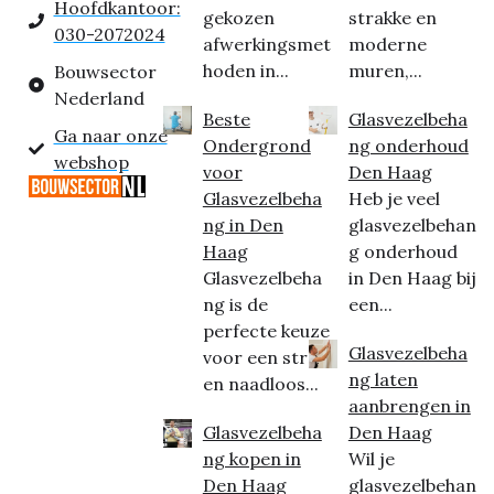
Hoofdkantoor:
gekozen
strakke en
030-2072024
afwerkingsmet
moderne
hoden in...
muren,...
Bouwsector
Nederland
Beste
Glasvezelbeha
Ga naar onze
Ondergrond
ng onderhoud
webshop
voor
Den Haag
Glasvezelbeha
Heb je veel
ng in Den
glasvezelbehan
Haag
g onderhoud
Glasvezelbeha
in Den Haag bij
ng is de
een...
perfecte keuze
Glasvezelbeha
voor een strak
ng laten
en naadloos...
aanbrengen in
Glasvezelbeha
Den Haag
ng kopen in
Wil je
Den Haag
glasvezelbehan