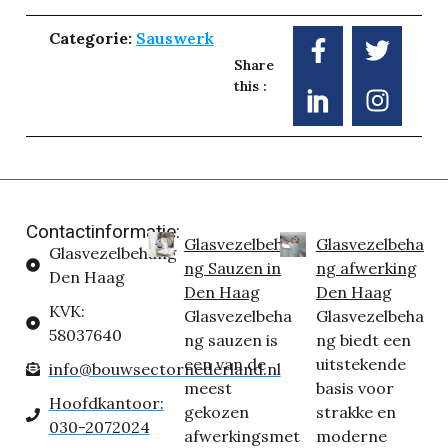
Categorie:
Sauswerk
Share
this :
Contactinformatie:
Glasvezelbeha
Glasvezelbeha
Glasvezelbehang
ng Sauzen in
ng afwerking
Den Haag
Den Haag
Den Haag
KVK:
Glasvezelbeha
Glasvezelbeha
58037640
ng sauzen is
ng biedt een
een van de
uitstekende
info@bouwsectornederland.nl
meest
basis voor
Hoofdkantoor:
gekozen
strakke en
030-2072024
afwerkingsmet
moderne