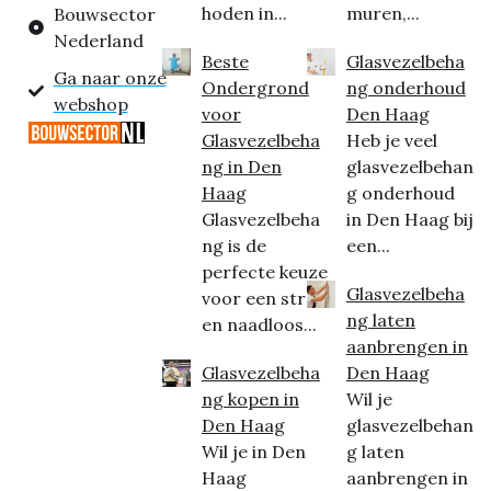
hoden in...
muren,...
Bouwsector
Nederland
Beste
Glasvezelbeha
Ga naar onze
Ondergrond
ng onderhoud
webshop
voor
Den Haag
Glasvezelbeha
Heb je veel
ng in Den
glasvezelbehan
Haag
g onderhoud
Glasvezelbeha
in Den Haag bij
ng is de
een...
perfecte keuze
Glasvezelbeha
voor een strak
ng laten
en naadloos...
aanbrengen in
Glasvezelbeha
Den Haag
ng kopen in
Wil je
Den Haag
glasvezelbehan
Wil je in Den
g laten
Haag
aanbrengen in